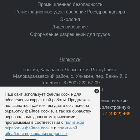
Промышленная безопасность
Регистрационное удостоверение Росздравнадзора
Экология
Лицензирование
Оформление разрешений для грузов
Черкесск
Россия, Карачаево-Черкесская Республика,
Малокарачаевский район, с. Учкекен, пер. Банный, 2
Телефон:
8 (800) 222-57-09
Почта:
cherkessk@mscsert.ru
Наш сайт использует файлы cookie для
обеспечения корректной работы. Продолжая
Ваши предложения о сотрудничестве, коммерческие
пользоваться сайтом, вы даёте согласие на
предложения, прайс-листы высылайте на электронную
обработку файлов cookie, а так же обработку
почту:
info@mscsert.ru
или звоните по тел.
+7 (4922) 466-
персональных данных метрическими
301
программами в соответствии с
политикой
обработки файлов cookie
и
политикой
обработки персональных данных
.