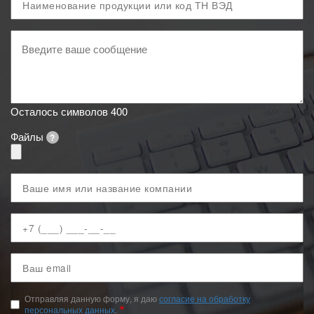
и
код
Ваше
ТН
сообщение
ВЭД
Осталось символов
400
Файлы
?
Ваше
имя
Ваш
телефон
Ваш
email
Отправляя данную форму, я даю
согласие на обработку
персональных данных
.